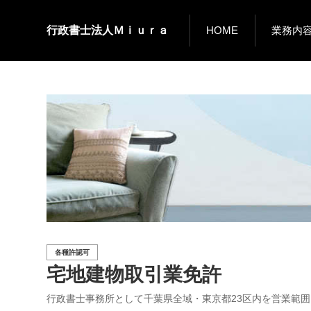
行政書士法人Ｍｉｕｒａ
HOME
業務内
各種許認可
宅地建物取引業免許
行政書士事務所として千葉県全域・東京都23区内を営業範