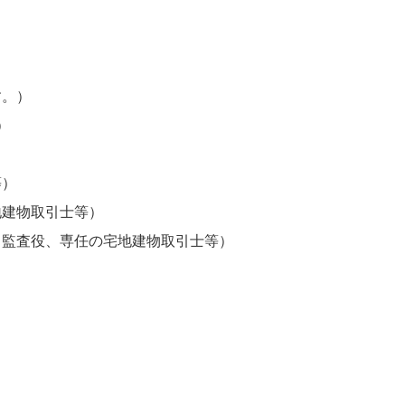
す。）
）
等）
地建物取引士等）
、監査役、専任の宅地建物取引士等）
）