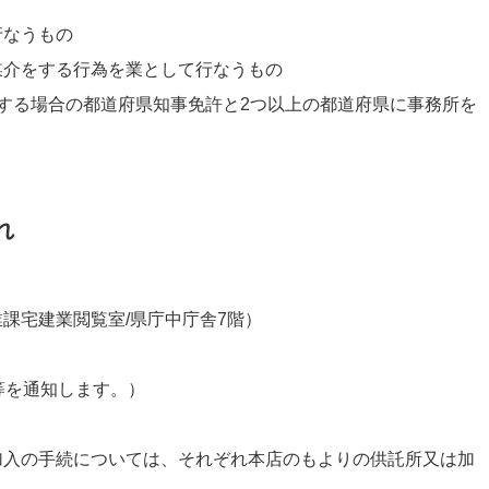
行なうもの
媒介をする行為を業として行なうもの
する場合の都道府県知事免許と2つ以上の都道府県に事務所を
れ
課宅建業閲覧室/県庁中庁舎7階）
等を通知します。）
加入の手続については、それぞれ本店のもよりの供託所又は加