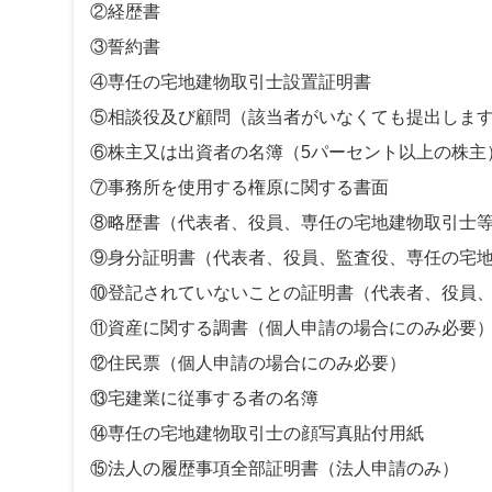
②経歴書
③誓約書
④専任の宅地建物取引士設置証明書
⑤相談役及び顧問（該当者がいなくても提出しま
⑥株主又は出資者の名簿（5パーセント以上の株主
⑦事務所を使用する権原に関する書面
⑧略歴書（代表者、役員、専任の宅地建物取引士
⑨身分証明書（代表者、役員、監査役、専任の宅
⑩登記されていないことの証明書（代表者、役員
⑪資産に関する調書（個人申請の場合にのみ必要
⑫住民票（個人申請の場合にのみ必要）
⑬宅建業に従事する者の名簿
⑭専任の宅地建物取引士の顔写真貼付用紙
⑮法人の履歴事項全部証明書（法人申請のみ）