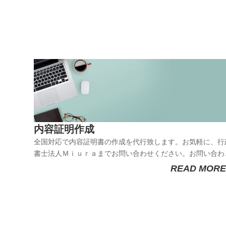
内容証明作成
全国対応で内容証明書の作成を代行致します。お気軽に、行
書士法人Ｍｉｕｒａまでお問い合わせください。お問い合わ
〒264-0028 千葉県千葉市若葉区桜木6丁目15番21号桜木
READ MORE
2階202号行政書士法人Ｍｉｕｒａ 代表社員 三 浦 友 之
話】 ０４３－３０７－３６２１９時～１９時（平日） メ
ー...