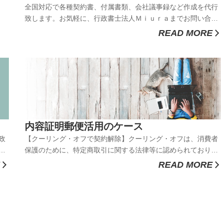
全国対応で各種契約書、付属書類、会社議事録など作成を代行
致します。お気軽に、行政書士法人Ｍｉｕｒａまでお問い合わ
せください。お問い合わせ〒264-0028 千葉県千葉市若葉区桜
READ MORE
木6丁目15番21号桜木ビル2階202号行政書士法人Ｍｉｕｒａ
代表社員 三 浦 友 之【電話】 ０４３－３０７－３６２１
９...
内容証明郵便活用のケース
政
【クーリング・オフで契約解除】クーリング・オフは、消費者
せ
保護のために、特定商取引に関する法律等に認められており、
ビル
一定期間内であれば、理由の如何を問わず、書面により一方的
READ MORE
【電
に申し込みの撤回又は契約の解除ができる制度のことをいいま
す。訪問販売（特定商取引法9条）、電話勧誘販売（特定商取
引法24条）、特定継...