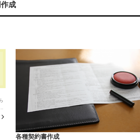
明作成
ら
人
02
】
各種契約書作成