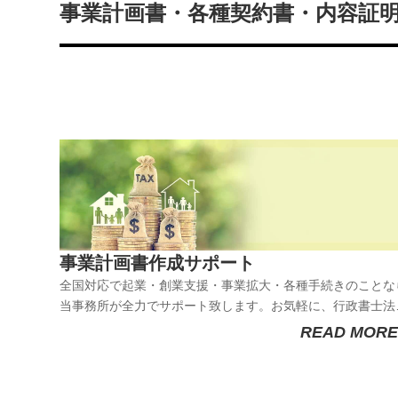
事業計画書・各種契約書・内容証
事業計画書作成サポート
全国対応で起業・創業支援・事業拡大・各種手続きのことな
当事務所が全力でサポート致します。お気軽に、行政書士法
Ｍｉｕｒａまでお問い合わせください。お問い合わせ〒264-
READ MORE
0028 千葉県千葉市若葉区桜木6丁目15番21号桜木ビル2階2
号行政書士法人Ｍｉｕｒａ 代表社員 三 浦 友 之【電話
０...